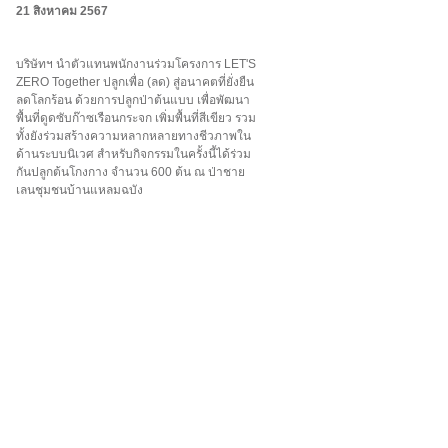
21 สิงหาคม 2567
บริษัทฯ นำตัวแทนพนักงานร่วมโครงการ LET'S
ZERO Together ปลูกเพื่อ (ลด) สู่อนาคตที่ยั่งยืน
ลดโลกร้อน ด้วยการปลูกป่าต้นแบบ เพื่อพัฒนา
พื้นที่ดูดซับก๊าซเรือนกระจก เพิ่มพื้นที่สีเขียว รวม
ทั้งยังร่วมสร้างความหลากหลายทางชีวภาพใน
ด้านระบบนิเวศ สำหรับกิจกรรมในครั้งนี้ได้ร่วม
กันปลูกต้นโกงกาง จำนวน 600 ต้น ณ ป่าชาย
เลนชุมชนบ้านแหลมฉบัง