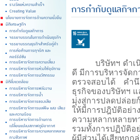
รางวัลแห่งความสำเร็จ
การกำกับดูแลกิจก
Creating Value
นโยบายการจัดการด้านความยั่งยืน
มิติเศรษฐกิจ
การกำกับดูแลกิจการ
จรรยาบรรณในการดำเนินธุรกิจ
จรรยาบรรณธุรกิจสำหรับคู่ค้า
การต่อต้านการทุจริต และ
คอร์รัปชัน
บริษัทฯ ดำเนินธุ
การบริหารจัดการความเสี่ยง
การบริหารจัดการห่วงโซ่อุปทาน
ดี มีการบริหารจัดก
การบริหารจัดการนวัตกรรม
ตรวจสอบได้ คำนึ
มิติสิ่งแวดล้อม
การบริหารจัดการพลังงาน
ธุรกิจของบริษัทฯ 
การบริหารจัดการน้ำ
มุ่งสู่การปลดปล่อยก
การบริหารจัดการของเสีย
การบริหารจัดการมลพิษ แสง เสียง
ให้มีการปฎิบัติอย่
และความร้อน
ความหลากหลายทาง
การบริหารจัดการด้านการ
เปลี่ยนแปลงสภาพภูมิอากาศ
รวมทั้งการปฏิบัติอ
การบริหารจัดการความหลากหลาย
ผู้มีส่วนได้เสียท
ทางชีวภาพ