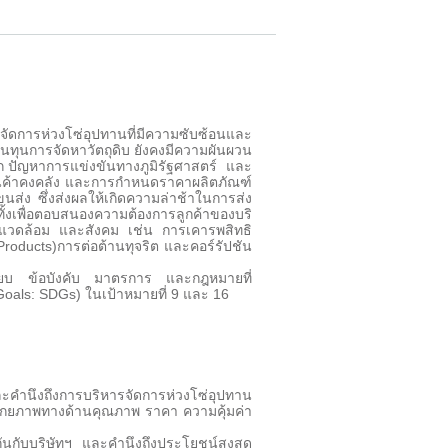
ดการห่วงโซ่อุปทานที่มีความซับซ้อนและ
้นทุนการจัดหาวัตถุดิบ ยังคงมีความผันผวน
 ปัญหาการแข่งขันทางภูมิรัฐศาสตร์ และ
ินค้าคงคลัง และการกำหนดราคาผลิตภัณฑ์
ส่ง ซึ่งส่งผลให้เกิดความล่าช้าในการส่ง
ั้งเพื่อตอบสนองความต้องการลูกค้าของบริ
่งแวดล้อม และสังคม เช่น การเคารพสิทธิ
roducts)การต่อต้านทุจริต และคอร์รัปชัน
บียบ ข้อบังคับ มาตรการ และกฎหมายที่
Goals: SDGs) ในเป้าหมายที่ 9 และ 16
คำนึงถึงการบริหารจัดการห่วงโซ่อุปทาน
้ามีศักยภาพทางด้านคุณภาพ ราคา ความคุ้มค่า
ันกับบริษัทฯ และคำนึงถึงประโยชน์สูงสุด