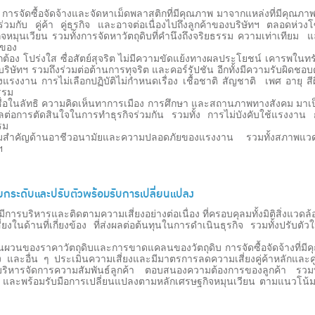
ซื้อจัดจ้างและจัดหาเม็ดพลาสติกที่มีคุณภาพ มาจากแหล่งที่มีคุณภาพ รว
ิบร่วมกับ คู่ค้า คู่ธุรกิจ และอาจต่อเนื่องไปถึงลูกค้าของบริษัทฯ ตลอด
ิจหมุนเวียน รวมทั้งการจัดหาวัตถุดิบที่คำนึงถึงจริยธรรม ความเท่าเทียม
นของ
ต้อง โปร่งใส ซื่อสัตย์สุจริต ไม่มีความขัดแย้งทางผลประโยชน์ เคารพในทร
บริษัทฯ รวมถึงร่วมต่อต้านการทุจริต และคอร์รัปชัน อีกทั้งมีความรับผิด
องแรงงาน การไม่เลือกปฏิบัติไม่กำหนดเรื่อง เชื้อชาติ สัญชาติ เพศ อายุ
รรม
ื่อในลัทธิ ความคิดเห็นทาการเมือง การศึกษา และสถานภาพทางสังคม มาเป็น
ลต่อการตัดสินใจในการทำธุรกิจร่วมกัน รวมทั้ง การไม่บังคับใช้แรงงา
รม
มสำคัญด้านอาชีวอนามัยและความปลอดภัยของแรงงาน รวมทั้งสภาพแว
ทฯ
ยกระดับและปรับตัวพร้อมรับการเปลี่ยนแปลง
ริหารและติดตามความเสี่ยงอย่างต่อเนื่อง ที่ครอบคุลมทั้งมิติสิ่งแวด
่ยงในด้านที่เกี่ยงข้อง ที่ส่งผลต่อต้นทุนในการดำเนินธุรกิจ รวมทั้งปรับตั
ผวนของราคาวัตถุดิบและการขาดแคลนของวัตถุดิบ การจัดซื้อจัดจ้างที่มีคุณภาพ
และอื่น ๆ ประเมินความเสี่ยงและมีมาตรการลดความเสี่ยงคู่ค้าหลักและคู่ค้
รบริหารจัดการความสัมพันธ์ลูกค้า ตอบสนองความต้องการของลูกค้า รวมทั้
และพร้อมรับมือการเปลี่ยนแปลงตามหลักเศรษฐกิจหมุนเวียน ตามแนวโน้มของ