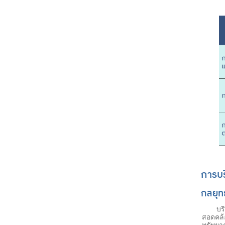
การบร
กลยุทธ
บริษัท
สอดคล้
ทรัพยา