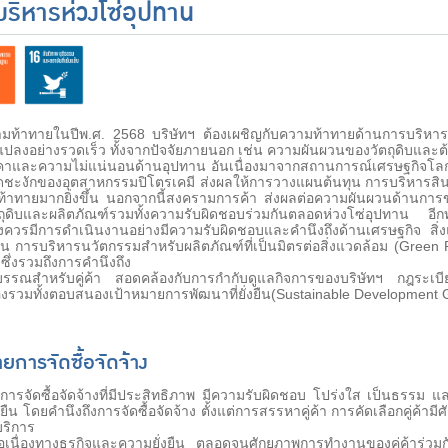
ริหารห่วงโซ่อุปทาน
าทายในปีพ.ศ. 2568 บริษัทฯ ต้องเผชิญกับความท้าทายด้านการบริหารจั
นแปลงอย่างรวดเร็ว ทั้งจากปัจจัยภายนอก เช่น ความผันผวนของวัตถุดิบและต
าและความไม่แน่นอนด้านอุปทาน อันเนื่องมาจากสถานการณ์เศรษฐกิจโลก
ดชะงักของอุตสาหกรรมปิโตรเคมี ส่งผลให้การวางแผนต้นทุน การบริหารส
ท้าทายมากยิ่งขึ้น นอกจากนี้สงครามการค้า ส่งผลต่อความผันผวนด้านการขน
ถุดิบและผลิตภัณฑ์รวมทั้งความรับผิดชอบร่วมกันตลอดห่วงโซ่อุปทาน อีกท
ึงควรมีการดำเนินงานอย่างมีความรับผิดชอบและคำนึงถึงด้านเศรษฐกิจ สิ
น การบริหารนวัตกรรมสำหรับผลิตภัณฑ์ที่เป็นมิตรต่อสิ่งแวดล้อม (Green P
 ซึ่งรวมถึงการคำนึงถึง
รรณสำหรับคู่ค้า สอดคล้องกับการกำกับดูแลกิจการของบริษัทฯ กฎระเ
ข้องรวมทั้งตอบสนองเป้าหมายการพัฒนาที่ยั่งยืน(Sustainable Development 
ยการจัดซื้อจัดจ้าง
ซื้อจัดจ้างที่มีประสิทธิภาพ มีความรับผิดชอบ โปร่งใส เป็นธรรม และ
่งยืน โดยคำนึงถึงการจัดซื้อจัดจ้าง ตั้งแต่การสรรหาคู่ค้า การคัดเลือกคู่ค
บริการ
อเนื่องทางธุรกิจและความยั่งยืน ตลอดจนศักยภาพการทำงานของคู่ค้าร่วมก