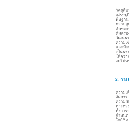
การจัด
วัตถุด
เศรษฐก
พื้นฐา
ความถูก
ลับของ
คุ้มคร
วัฒนธ
ความเช
และมีผ
เป็นธร
ให้ควา
งบริษั
2. การ
มีการบ
ความเสี
จัดการ
ความผัน
ทางตรง 
ทั้งกา
กำหนด 
ใกล้ชิด