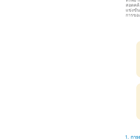
สอดคล้
แข่งขั
การของล
1. การย